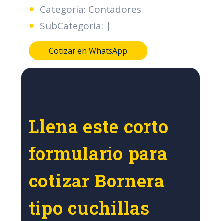
Categoria: Contadores
SubCategoria: |
Cotizar en WhatsApp
Llena este corto
formulario para
cotizar Bornera
tipo cuchillas