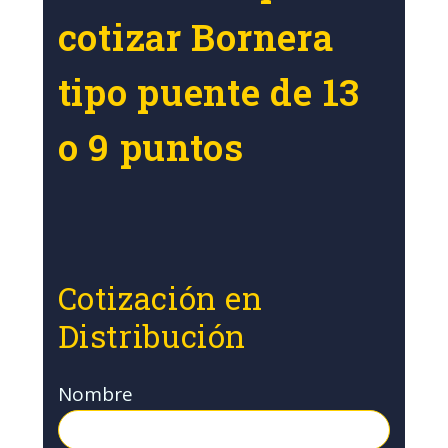
cotizar Bornera
tipo puente de 13
o 9 puntos
Cotización en
Distribución
Nombre