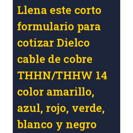
Llena este corto
formulario para
cotizar Dielco
cable de cobre
THHN/THHW 14
color amarillo,
azul, rojo, verde,
blanco y negro