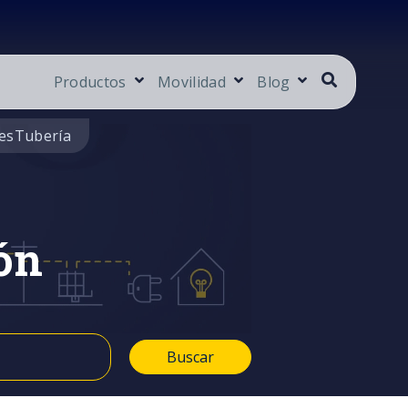
Productos
Movilidad
Blog
es
Tubería
ón
Buscar