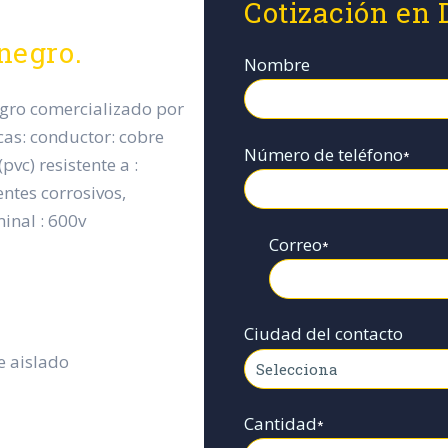
Cotización en 
negro.
Nombre
egro comercializado por
icas: conductor: cobre
Número de teléfono
*
pvc) resistente a :
entes corrosivos,
minal : 600v
Correo
*
Ciudad del contacto
e aislado
Cantidad
*