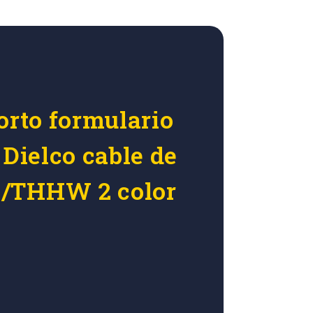
orto formulario
 Dielco cable de
/THHW 2 color