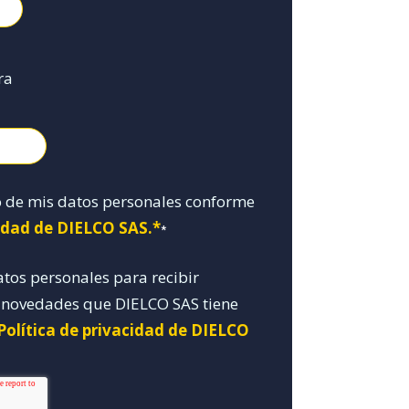
ra
o de mis datos personales conforme
cidad de DIELCO SAS.*
*
atos personales para recibir
y novedades que DIELCO SAS tiene
Política de privacidad de DIELCO