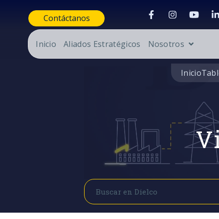
Contáctanos
Inicio
Aliados Estratégicos
Nosotros
Inicio
Tabl
Vi
Buscar