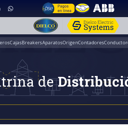
eros
Cajas
Breakers
Aparatos
Origen
Contadores
Conductor
trina de
Distribuci