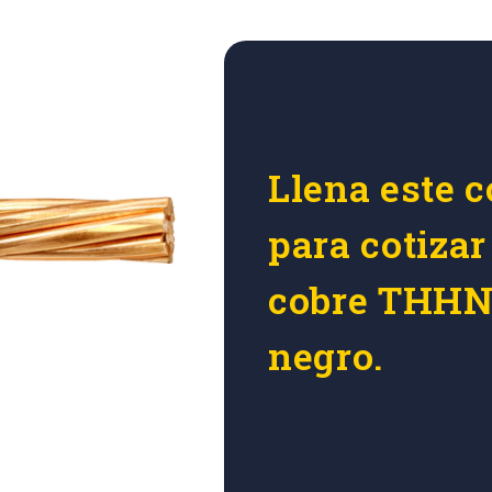
Llena este c
para cotizar
cobre THHN
negro.