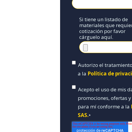
Si tiene un listado de
materiales que requie
cotización por favor
cárguelo aquí.
Autorizo el tratamient
a la
Política de priva
Acepto el uso de mis d
promociones, ofertas 
para mí conforme a la
SAS.
*