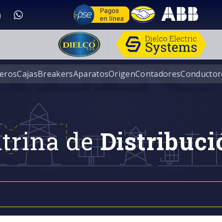
eros
Cajas
Breakers
Aparatos
Origen
Contadores
Conductor
trina de
Distribuci