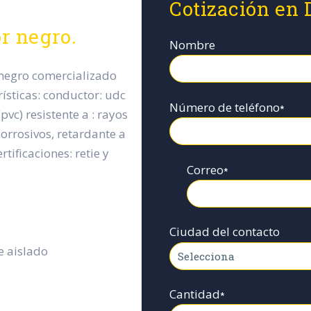
Cotización en 
 negro.
Nombre
 negro comercializado
rísticas: conductor: udc
Número de teléfono
*
pvc) resistente a : rayos
corrosivos, retardante a
rtificaciones: retie y
Correo
*
Ciudad del contacto
e aislado
Cantidad
*