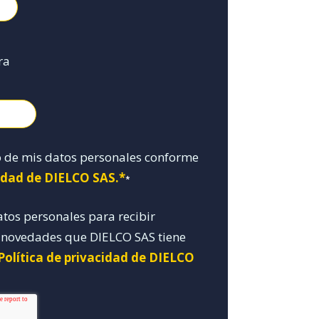
ra
o de mis datos personales conforme
cidad de DIELCO SAS.*
*
atos personales para recibir
y novedades que DIELCO SAS tiene
Política de privacidad de DIELCO