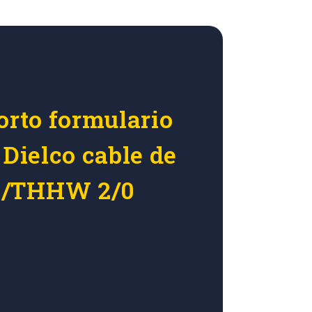
orto formulario
 Dielco cable de
N/THHW 2/0