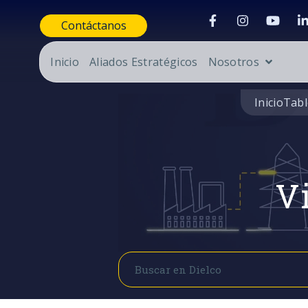
Contáctanos
Inicio
Aliados Estratégicos
Nosotros
Inicio
Tabl
Vi
Buscar