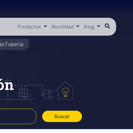
Productos
Movilidad
Blog
es
Tubería
ón
Buscar