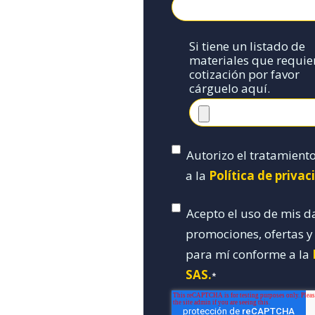
Si tiene un listado de
materiales que requie
cotización por favor
cárguelo aquí.
Autorizo el tratamient
a la
Política de priva
Acepto el uso de mis d
promociones, ofertas 
para mí conforme a la
SAS.
*