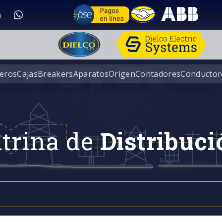
eros
Cajas
Breakers
Aparatos
Origen
Contadores
Conductor
trina de
Distribuci