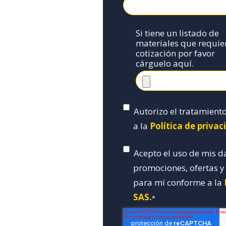
Si tiene un listado de
materiales que requie
cotización por favor
cárguelo aquí.
Autorizo el tratamient
a la
Política de priva
Acepto el uso de mis d
promociones, ofertas 
para mí conforme a la
SAS.
*