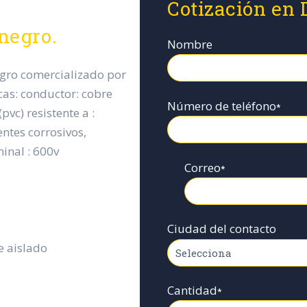
Cotización en 
negro.
Nombre
egro comercializado por
icas: conductor: cobre
Número de teléfono
*
pvc) resistente a :
entes corrosivos,
minal : 600v
Correo
*
Ciudad del contacto
e aislado
Cantidad
*