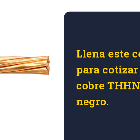
Llena este c
para cotizar
cobre THHN
negro.