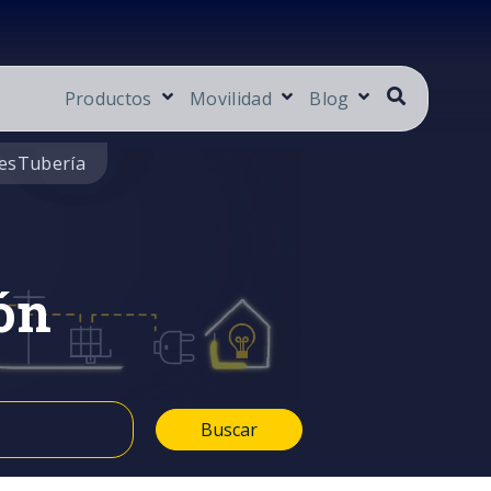
Productos
Movilidad
Blog
es
Tubería
ón
Buscar