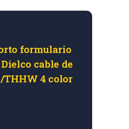
orto formulario
 Dielco cable de
/THHW 4 color