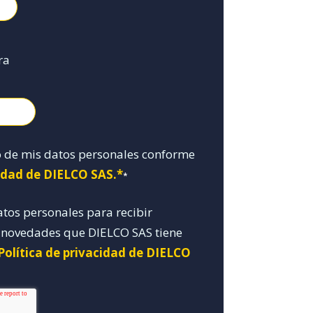
ra
o de mis datos personales conforme
cidad de DIELCO SAS.*
*
atos personales para recibir
y novedades que DIELCO SAS tiene
Política de privacidad de DIELCO