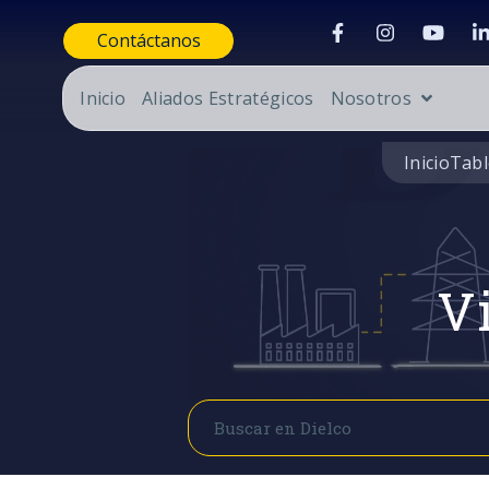
Contáctanos
Inicio
Aliados Estratégicos
Nosotros
Inicio
Tabl
Vi
Buscar