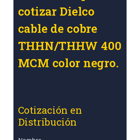
cotizar Dielco
cable de cobre
THHN/THHW 400
MCM color negro.
Cotización en
Distribución