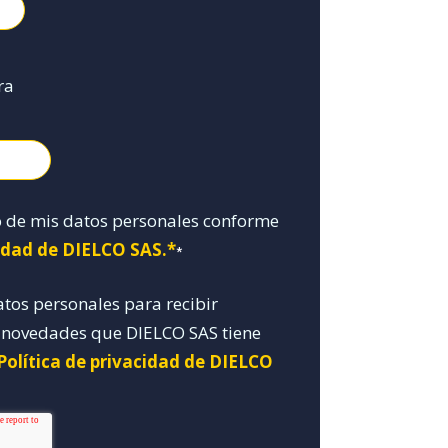
ra
o de mis datos personales conforme
cidad de DIELCO SAS.*
*
atos personales para recibir
y novedades que DIELCO SAS tiene
Política de privacidad de DIELCO