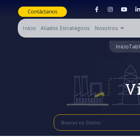
Contáctanos
Inicio
Aliados Estratégicos
Nosotros
Inicio
Tabl
Vi
Buscar