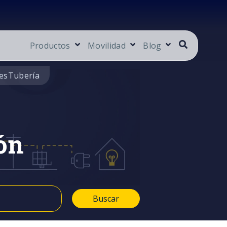
Productos
Movilidad
Blog
es
Tubería
ón
Buscar