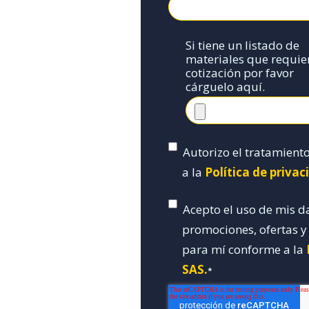
Si tiene un listado de
materiales que requie
cotización por favor
cárguelo aquí.
Autorizo el tratamient
a la
Política de priva
Acepto el uso de mis d
promociones, ofertas 
para mí conforme a la
SAS.
*