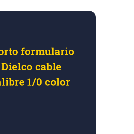
orto formulario
 Dielco cable
libre 1/0 color