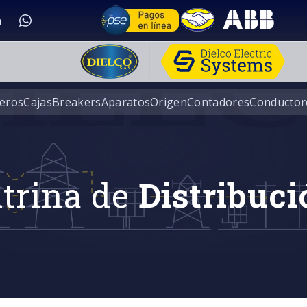
eros
Cajas
Breakers
Aparatos
Origen
Contadores
Conductor
trina de
Distribuci