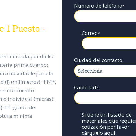
Número de teléfono
*
 1 Puesto -
Correo
*
mercializada por dielco
Ciudad del contacto
materia prima cuerpo:
cero inoxidable para la
 (l) (milímetros): 114*.
Cantidad
*
e recubrimiento:
mo individual (micras):
: 66. grado de
Si tiene un listado de
rotura mínima
materiales que requie
cotización por favor
cárguelo aquí.