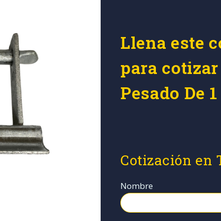
Llena este c
para cotiza
Pesado De 1 
Cotización en
Nombre