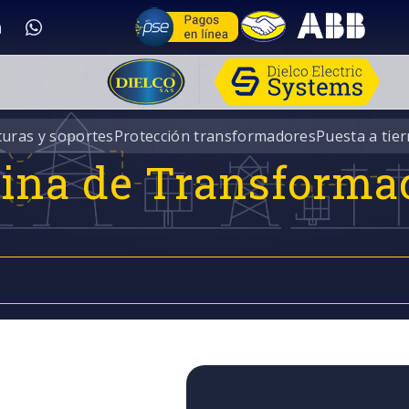
turas y soportes
Protección transformadores
Puesta a tier
rina de Transforma