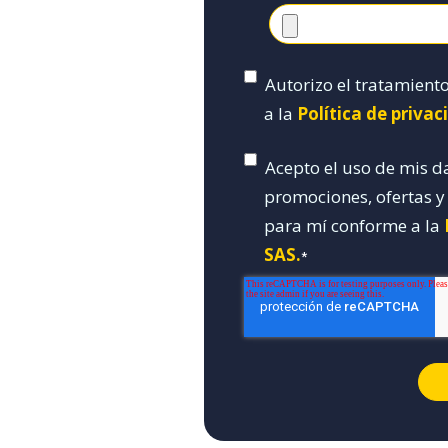
Autorizo el tratamient
a la
Política de priva
Acepto el uso de mis d
promociones, ofertas 
para mí conforme a la
SAS.
*