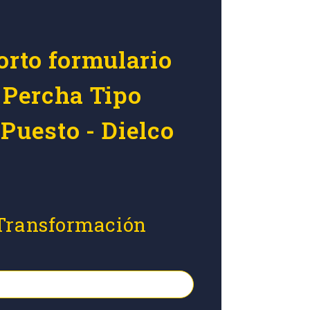
orto formulario
r Percha Tipo
Puesto - Dielco
 Transformación