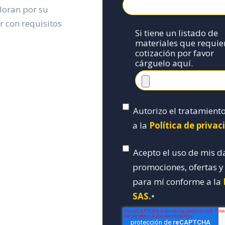
aloran por su
 con requisitos
Si tiene un listado de
materiales que requie
cotización por favor
cárguelo aquí.
Autorizo el tratamient
a la
Política de priva
Acepto el uso de mis d
promociones, ofertas 
para mí conforme a la
SAS.
*