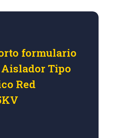
orto formulario
 Aislador Tipo
ico Red
35KV