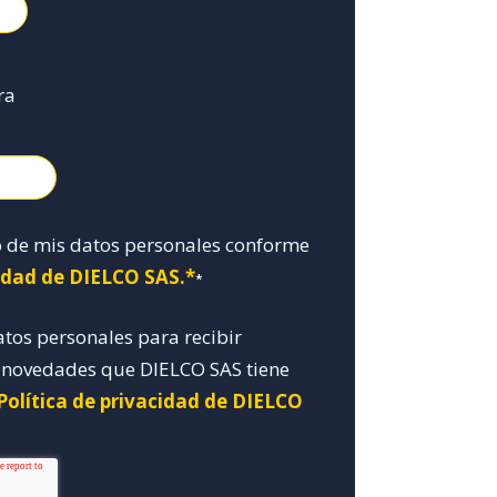
ra
o de mis datos personales conforme
cidad de DIELCO SAS.*
*
atos personales para recibir
y novedades que DIELCO SAS tiene
Política de privacidad de DIELCO