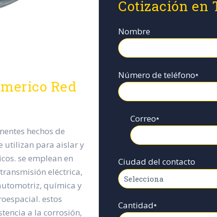
Cotización en
Nombre
Número de teléfono
*
limerico Red
Correo
*
onentes hechos de
 utilizan para aislar y
icos. se emplean en
Ciudad del contacto
transmisión eléctrica,
 automotriz, química y
oespacial. estos
Cantidad
*
tencia a la corrosión,