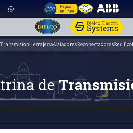
 Transmisión
Herrajería
Aisladores
Reconectadores
Red Eco
trina de
Transmisi