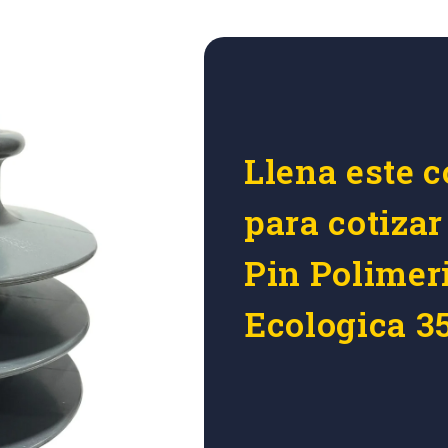
Llena este c
para cotizar
Pin Polimer
Ecologica 