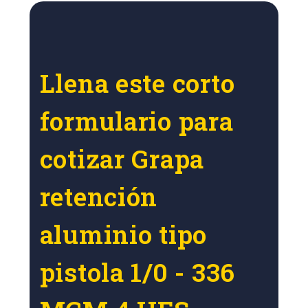
Llena este corto
formulario para
cotizar Grapa
retención
aluminio tipo
pistola 1/0 - 336