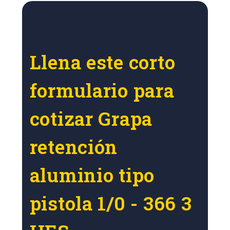
Llena este corto
formulario para
cotizar Grapa
retención
aluminio tipo
pistola 1/0 - 366 3