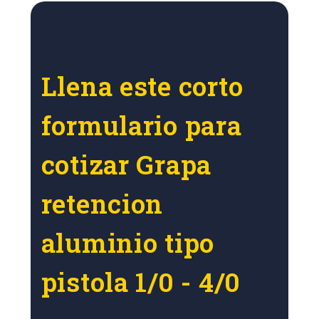
Llena este corto
formulario para
cotizar Grapa
retencion
aluminio tipo
pistola 1/0 - 4/0