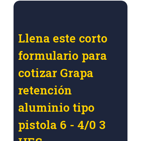
Llena este corto
formulario para
cotizar Grapa
retención
aluminio tipo
pistola 6 - 4/0 3