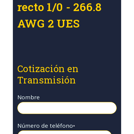
recto 1/0 - 266.8
AWG 2 UES
Cotización en
Transmisión
Nombre
Número de teléfono
*