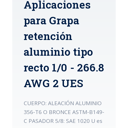
Aplicaciones
para Grapa
retención
aluminio tipo
recto 1/0 - 266.8
AWG 2 UES
CUERPO: ALEACIÓN ALUMINIO
356-T6 O BRONCE ASTM-B149-
C PASADOR 5/8: SAE 1020 U es