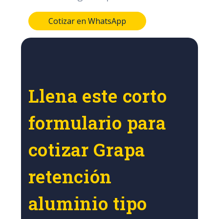
Cotizar en WhatsApp
Llena este corto
formulario para
cotizar Grapa
retención
aluminio tipo