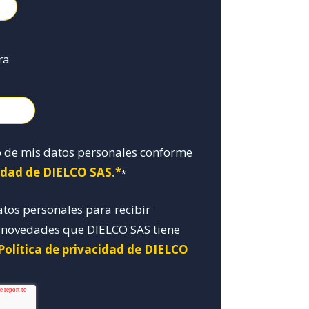
ra
o de mis datos personales conforme
cidad de DIELCO SAS.*
*
atos personales para recibir
y novedades que DIELCO SAS tiene
Política de privacidad de DIELCO