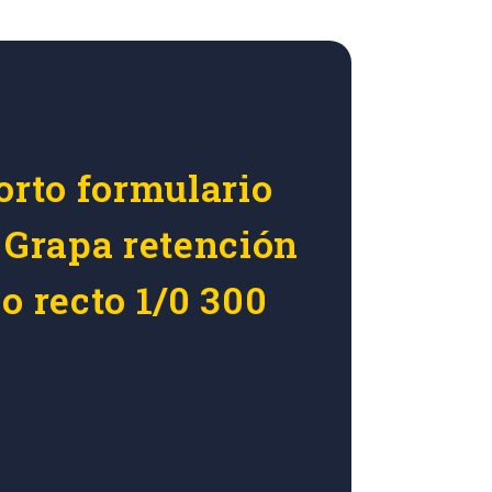
orto formulario
r Grapa retención
o recto 1/0 300