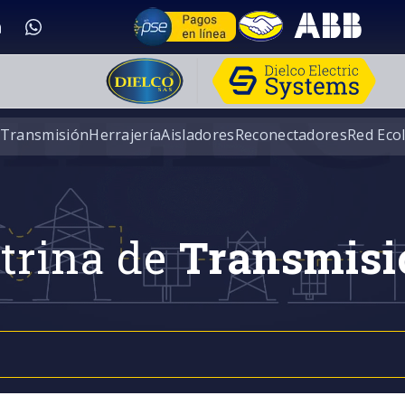
 Transmisión
Herrajería
Aisladores
Reconectadores
Red Eco
trina de
Transmisi