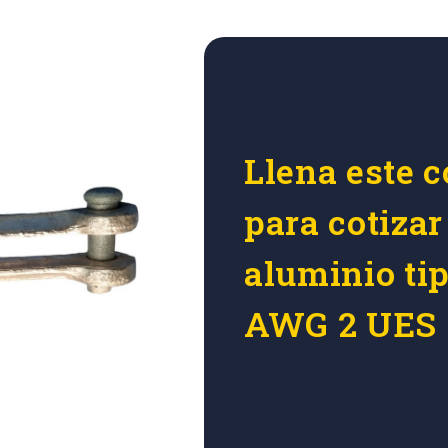
Llena este c
para cotiza
aluminio tip
AWG 2 UES