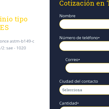
Cotización en
Nombre
nio tipo
UES
Número de teléfono
*
ronce astm-b149-c
/2: sae - 1020
Correo
*
Ciudad del contacto
Cantidad
*