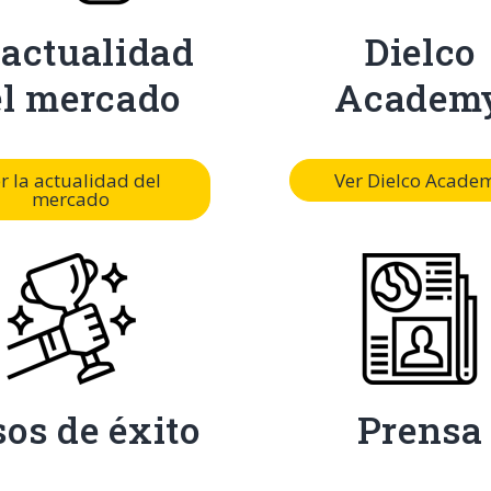
 actualidad
Dielco
el mercado
Academ
r la actualidad del
Ver Dielco Acade
mercado
os de éxito
Prensa