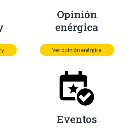
Opinión
y
enérgica
my
Ver opinión enérgica
Eventos