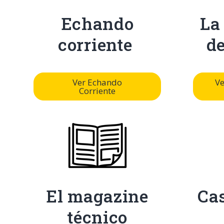
Echando
La
corriente
d
Ver Echando
Ve
Corriente
El magazine
Cas
técnico