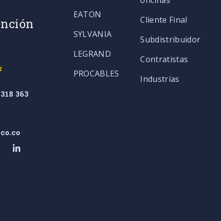
oficinas
EATON
Cliente Final
ención
SYLVANIA
Subdistribuidor
LEGRAND
Contratistas
r
PROCABLES
Industrias
318 363
co.co