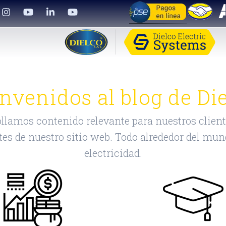
envenidos al blog de Die
llamos contenido relevante para nuestros client
tes de nuestro sitio web. Todo alrededor del mun
electricidad.