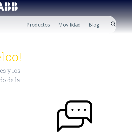
Productos
Movilidad
Blog
lco!
es y los
do de la