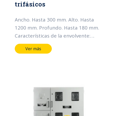
trifásicos
Ancho. Hasta 300 mm. Alto. Hasta
1200 mm. Profundo. Hasta 180 mm.
Características de la envolvente:
Grado de protección IP: Hasta IP66
Ver más
Grado de resistencia al impacto IK:
Hasta IK10 Horas de cámara salina:
Hasta 400 horas Metálicos lamina
CR, HR, galvanizada y Acero
inoxidable Mínimo calibre 20 BWG
Pintura Electroestática, color gris
RAL serie 70 Tipo de cierre: Chapa
tipo buje de seguridad y perno