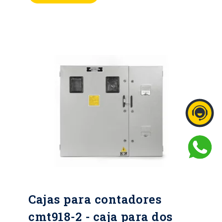
Hasta IK10 Horas de cámara salina:
Hasta 400 horas Metálicos lamina
CR, HR, galvanizada y Acero
inoxidable Mínimo calibre 20
Pintura Electroestática, color gris
RAL serie 70 Tipo de cierre: Chapa
tipo buje de seguridad y perno
triangular o hexagonal
Cajas para contadores
cmt918-2 - caja para dos