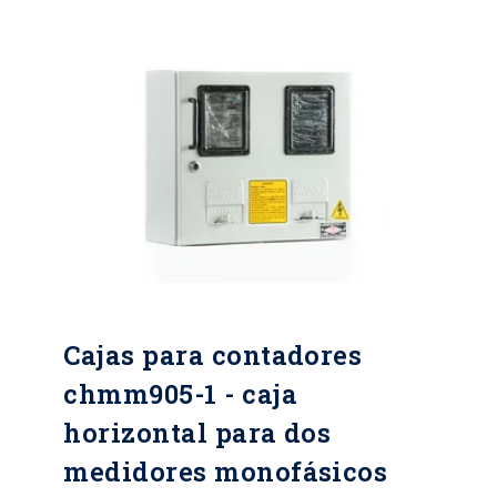
CR, HR, galvanizada y Acero
inoxidable Mínimo calibre 20 BWG
Pintura Electroestática, color gris
RAL serie 70 Tipo de cierre: Chapa
tipo buje de seguridad y perno
triangular o hexagonal
Cajas para contadores
chmm905-1 - caja
horizontal para dos
medidores monofásicos