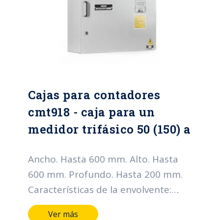
tipo buje de seguridad y perno
triangular o hexagonal Cuerpo de la
caja vertical u horizontal
Cajas para contadores
cmt918 - caja para un
medidor trifásico 50 (150) a
Ancho. Hasta 600 mm. Alto. Hasta
600 mm. Profundo. Hasta 200 mm.
Características de la envolvente:
Grado de protección IP: Hasta IP66
Ver más
Grado de resistencia al impacto IK: