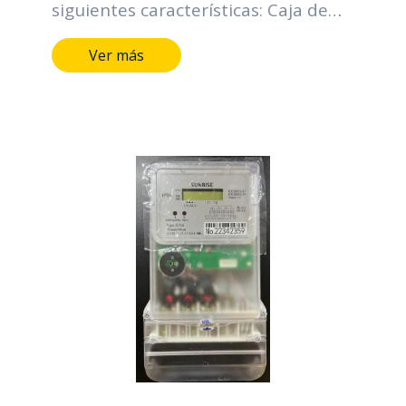
siguientes características: Caja de
policarbonato IP54 Bajo consumo
Ver más
interno Medición de energía activa
(KWh) Clase 1.0 Conexión: 1 Fase 2 o
3 Hilos Voltaje de operación:
120/208V Corriente: 5(100) A
Temperatura de operación: -25°C
hasta +70°C Alta precisión de
acuerdo a la norma IEC/NTC