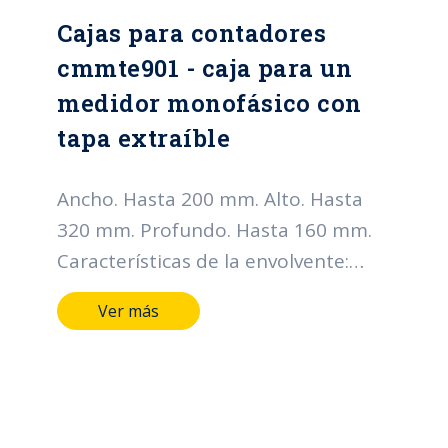
Cajas para contadores
cmmte901 - caja para un
medidor monofásico con
tapa extraíble
Ancho. Hasta 200 mm. Alto. Hasta
320 mm. Profundo. Hasta 160 mm.
Características de la envolvente:
Grado de protección IP: Hasta IP66
Ver más
Grado de resistencia al impacto IK:
Hasta IK10 Horas de cámara salina:
Hasta 400 horas Metálicos lamina
CR, HR, galvanizada y Acero
inoxidable Mínimo calibre 20 BWG