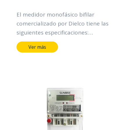
El medidor monofásico bifilar
comercializado por Dielco tiene las
siguientes especificaciones:
Protección ingreso polvo y agua:
Ver más
IP52 Tensión nominal: 120 V Rango
de tensión: 0,8 – 1,15 Un Corriente
base: 5 A Corriente máxima: 60 A
Frecuencia: 60 Hz Constante: 3200
imp/kWh Rigidez dieléctrica: 4 kV, 60
Hz, 1 min Consumo circuito de
tensión: 0,52 W – 2,06 VA Consumo
circuito de corriente: 0,35 VA Rango
de temperatura -25°C hasta +55°C