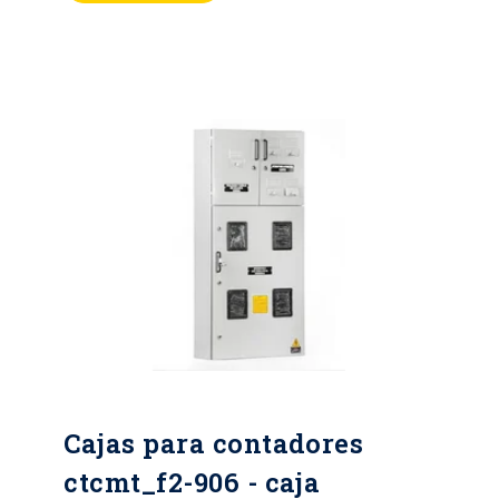
Hasta IK10 Horas de cámara salina:
Hasta 400 horas Metálicos lamina
CR, HR, galvanizada y Acero
inoxidable Mínimo calibre 20 BWG.
Pintura Electroestática, color gris
RAL serie 70 Tipo de cierre: Chapa
tipo buje de seguridad y perno
triangular o hexagonal Cuerpo de la
caja vertical u horizontal
Cajas para contadores
ctcmt_f2-906 - caja