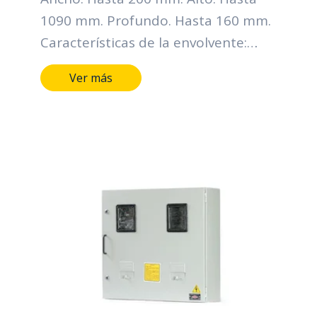
1090 mm. Profundo. Hasta 160 mm.
Características de la envolvente:
Grado de protección IP: Hasta IP66
Ver más
Grado de resistencia al impacto IK:
Hasta IK10 Horas de cámara salina:
Hasta 400 horas Metálicos lamina
CR, HR, galvanizada y Acero
inoxidable Mínimo calibre 20 BWG
Pintura Electroestática, color gris
RAL serie 70 Tipo de cierre: Chapas
tipo buje de seguridad y perno
triangular o hexagonal