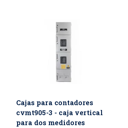
Hasta 400 horas Metálicos lamina
CR, HR, galvanizada y Acero
inoxidable Mínimo calibre 20 BWG
Pintura Electroestática, color gris
RAL serie 70 Tipo de cierre: Chapa
tipo buje de seguridad y perno
triangular o hexagonal
Cajas para contadores
cvmt905-3 - caja vertical
para dos medidores