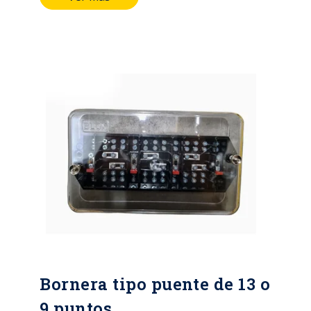
IP54 IEC 60529 Voltajes: 3x57/99--
-3x277/480 Multitarifa: Hasta 4
tarifas, 12 periodos de facturación
Rango de voltajes: 0.7 Un – 12Un
Corriente básica: 1A - 1.5A – 5A - 10A
Corriente máxima: 6A, 10A, 40A,
100A Precisión: Activa 0,25 – 0,5S –
1,0 Reactiva 2,0 Aislamiento: 4 kV,
durante 1 min
Bornera tipo puente de 13 o
9 puntos