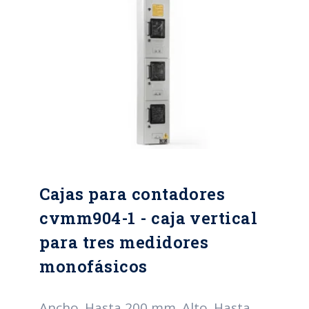
inoxidable Mínimo calibre 20 BWG
Pintura Electroestática, color gris
RAL serie 70 Tipo de cierre: Chapas
tipo buje de seguridad y perno
triangular o hexagonal
Cajas para contadores
cvmm904-1 - caja vertical
para tres medidores
monofásicos
Ancho. Hasta 200 mm. Alto. Hasta