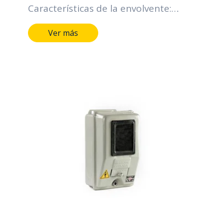
Características de la envolvente:
Grado de protección IP: Hasta IP66
Ver más
Grado de resistencia al impacto IK:
Hasta IK10 Horas de cámara salina:
Hasta 400 horas Metálicos lamina
CR, HR, galvanizada y Acero
inoxidable Mínimo calibre 20 BWG
Pintura Electroestática, color gris
RAL serie 70 Tipo de cierre: Chapas
tipo buje de seguridad y perno
triangular o hexagonal