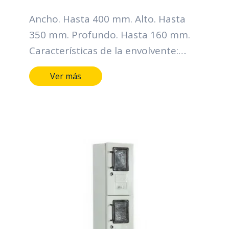
Ancho. Hasta 400 mm. Alto. Hasta
350 mm. Profundo. Hasta 160 mm.
Características de la envolvente:
Grado de protección IP: Hasta IP66
Ver más
Grado de resistencia al impacto IK:
Hasta IK10 Horas de cámara salina:
Hasta 400 horas Metálicos lamina
CR, HR, galvanizada y Acero
inoxidable Mínimo calibre 20 BWG
Pintura Electroestática, color gris
RAL serie 70 Tipo de cierre: Chapa
tipo buje de seguridad y perno
triangular o hexagonal