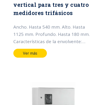
vertical para tres y cuatro
medidores trifásicos
Ancho. Hasta 540 mm. Alto. Hasta
1125 mm. Profundo. Hasta 180 mm.
Características de la envolvente:
Grado de protección IP: Hasta IP66
Ver más
Grado de resistencia al impacto IK:
Hasta IK10 Horas de cámara salina:
Hasta 400 horas Metálicos lamina
CR, HR, galvanizada y Acero
inoxidable Mínimo calibre 20 BWG.
Pintura Electroestática, color gris
RAL serie 70 Tipo de cierre: Chapa