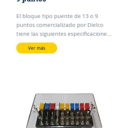
El bloque tipo puente de 13 o 9
puntos comercializado por Dielco
tiene las siguientes especificaciones:
Construido en baquelita y
Ver más
policarbonato (no absorbe
humedad y no es inflamable)
Corriente máxima: 30 A Voltaje
nominal: 600 V Tensión de prueba
60 Hz, 500 ms: 4 kV Diámetro
máximo del cable: 6 mm Peso sin
empaque: 950 g