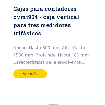
Cajas para contadores
cvmt904 - caja vertical
para tres medidores
trifásicos
Ancho. Hasta 300 mm. Alto. Hasta
1550 mm. Profundo. Hasta 180 mm.
Características de la envolvente:
Grado de protección IP: Hasta IP66
Ver más
Grado de resistencia al impacto IK:
Hasta IK10 Horas de cámara salina:
Hasta 400 horas Metálicos lamina
CR, HR, galvanizada y Acero