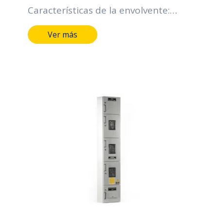
Características de la envolvente:
Grado de protección IP: Hasta IP66
Ver más
Grado de resistencia al impacto IK:
Hasta IK10 Horas de cámara salina:
Hasta 400 horas Metálicos lamina
CR, HR, galvanizada y Acero
inoxidable Mínimo calibre 20 BWG
Pintura Electroestática, color gris
RAL serie 70 Tipo de cierre: Chapas
tipo buje de seguridad y perno
triangular o hexagonal