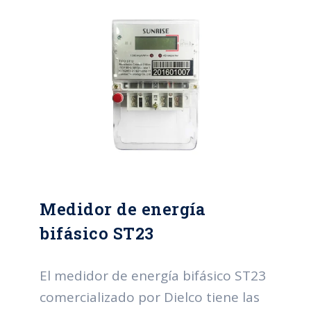
Constante: 3200 imp/kWh Rigidez
dieléctrica: 4 kV, 60 Hz, 1 min
Consumo circuito de tensión: 0,18 W
– 1,48 VA Consumo circuito de
corriente: 0,34 VA Rango de
temperatura -25°C hasta +55°C
Normas: IEC 62053-21, NTC4052
Medidor de energía
bifásico ST23
El medidor de energía bifásico ST23
comercializado por Dielco tiene las