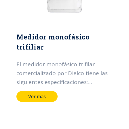
Normas: IEC 62052-11, NTC5226
Medidor monofásico
trifiliar
El medidor monofásico trifilar
comercializado por Dielco tiene las
siguientes especificaciones:
Protección ingreso polvo y agua:
Ver más
IP52 Tensión nominal: 120/240 V
Rango de tensión: 0,8 – 1,15 Un
Corriente base: 5 A Corriente
máxima: 100 A Frecuencia: 60 Hz