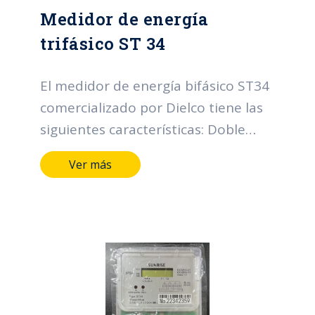
Medidor de energía
trifásico ST 34
El medidor de energía bifásico ST34
comercializado por Dielco tiene las
siguientes características: Doble
canal (2 tarifas) por señal externa.
Ver más
Voltaje: 3x120/208V. Corriente
básica: 5A. Corriente máxima: 100A.
Frecuencia: 60Hz. Clase de
protección: IPS4 IEC 60529.
Consumo interno: Circuito de
corriente <0,1VA. (por fase): Circuito
de voltaje <0,5VA. Rango de