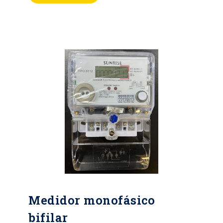
consumo de energía Medición de
energía activa (KWh) Clase 1,0
Conexión: 1 Fase 2 o 3 Hilos Voltaje
de operación: 120V Corriente: 5(60)
A Temperatura de operación: -25°C
hasta +70°C Alta precisión de
acuerdo a la norma IEC/NTC
Medidor monofásico
bifilar