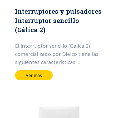
Interruptores y pulsadores
Interruptor sencillo
(Gálica 2)
El Interruptor sencillo (Gálica 2)
comercializado por Dielco tiene las
siguientes características:
Terminales y medios de conducción
Ver más
de aleación de cobre. Marcación
indeleble del fabricante, tensión y
corriente. Tensión nominal: 250V
Corriente nominal: 10AX (incluso
para lámparas fluorescentes)