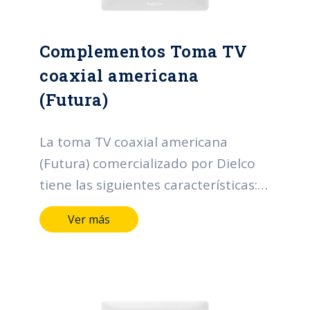
Complementos Toma TV
coaxial americana
(Futura)
La toma TV coaxial americana
(Futura) comercializado por Dielco
tiene las siguientes características:
Terminales y medios de conducción
Ver más
de aleación de cobre. Marcación
indeleble del fabricante, tensión y
corriente. Con terminal TV
americana para cable de 75 Ω (Ohm)