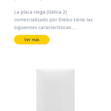
La placa ciega (Gálica 2)
comercializado por Dielco tiene las
siguientes características:
Terminales y medios de conducción
Ver más
de aleación de cobre. Marcación
indeleble del fabricante, tensión y
corriente. Color en material plástico:
blanco Plazo garantía: 2 años.