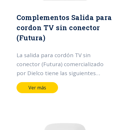
Complementos Salida para
cordon TV sin conector
(Futura)
La salida para cordón TV sin
conector (Futura) comercializado
por Dielco tiene las siguientes
características: Terminales y medios
Ver más
de conducción de aleación de cobre.
Marcación indeleble del fabricante,
tensión y corriente. Salida de 9.3mm
de diámetro que permite el paso
del cable. Plazo garantía: 2 años.