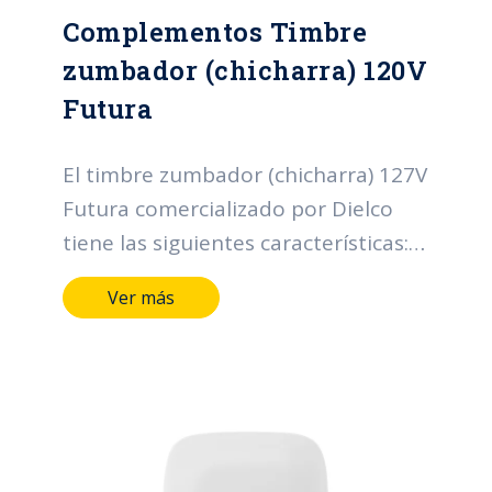
Complementos Timbre
zumbador (chicharra) 120V
Futura
El timbre zumbador (chicharra) 127V
Futura comercializado por Dielco
tiene las siguientes características:
Terminales y medios de conducción
Ver más
de aleación de cobre. Marcación
indeleble del fabricante, tensión y
corriente. Tensión nominal: 120V
Frecuencia: 60 Hz Plazo garantía: 2
años.