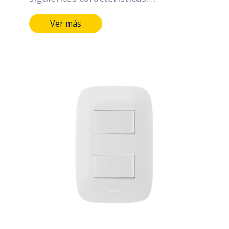
Terminales y medios de conducción
Ver más
de aleación de cobre. Marcación
indeleble del fabricante, tensión y
corriente. Tensión nominal: 250V
Corriente nominal: 10AX (incluso
para lámparas fluorescentes)
Elevación de temperatura máximo:
45C (20A; 1h) Continuidad eléctrica:
Cambia condición del contacto
(cerrado/abierto) con cada
conmutación. Resistencia a la
humedad: 91-95% HR (48h;20-30C)
seguido por 500 VDC, 1 min
Protección contra la corrosión: Baño