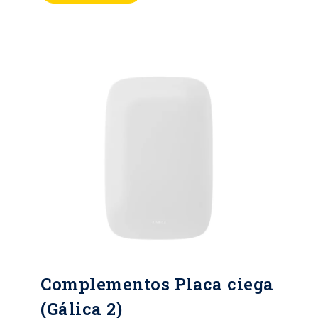
Marcación indeleble del fabricante,
tensión y corriente. 300X, 127V,
60Hz Plazo garantía: 2 años.
Normas: IEC-60669-1 (internacional)
Complementos Placa ciega
(Gálica 2)