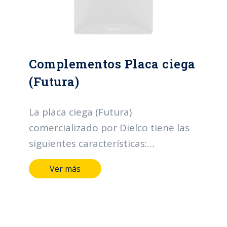
Complementos Placa ciega
(Futura)
La placa ciega (Futura)
comercializado por Dielco tiene las
siguientes características:
Terminales y medios de conducción
Ver más
de aleación de cobre. Marcación
indeleble del fabricante, tensión y
corriente. Color en material plástico:
blanco Plazo garantía: 2 años.