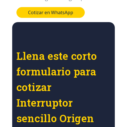
Cotizar en WhatsApp
Llena este corto
formulario para
cotizar
Interruptor
sencillo Origen