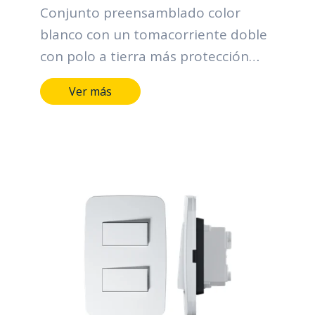
Conjunto preensamblado color
blanco con un tomacorriente doble
con polo a tierra más protección
GFCI. 20A/125Vac, disparo: Clase A,
Ver más
5mA. Cumple con UL498/UL943/CSA
C22.2 No.144.1