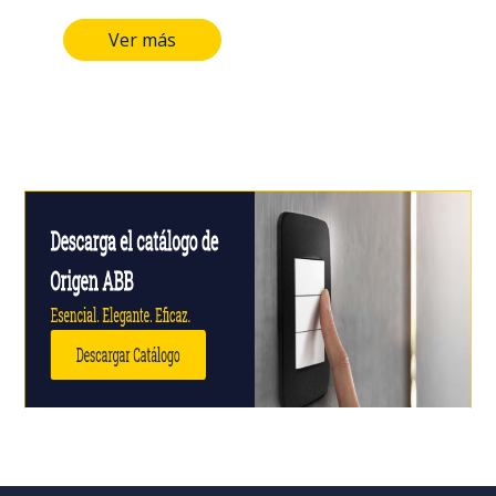
Interruptor: 110-250Vac, 16A.
Ver más
Tomacorriente: 125Vac, 15A.