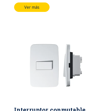
Ver más
Interruptor conmutable