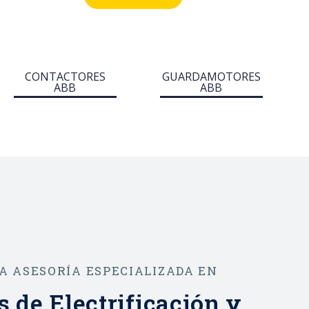
ma
e industriales, la gama
act®
System pro M compact®
ofrece multitud de
funcionalidades en
CONTACTORES
GUARDAMOTORES
ABB
ABB
ón,
materia de protección,
la
mando y control de la
 el
instalación. Además, el
iones
diseño y las dimensiones
de los dispositivos
ación
permiten una integración
iones
perfecta en instalaciones
ya existentes.
A ASESORÍA ESPECIALIZADA EN
 de Electrificación y