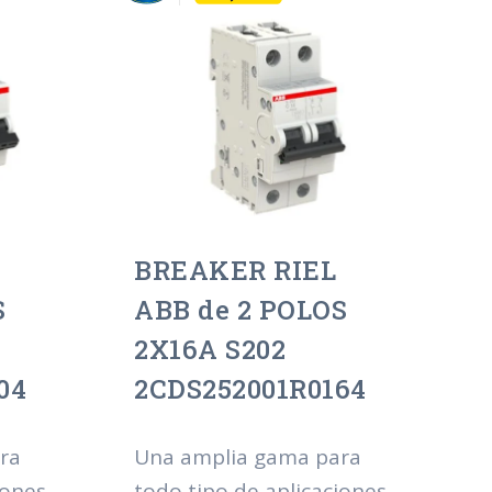
BREAKER RIEL
S
ABB de 2 POLOS
2X16A S202
04
2CDS252001R0164
ra
Una amplia gama para
iones
todo tipo de aplicaciones