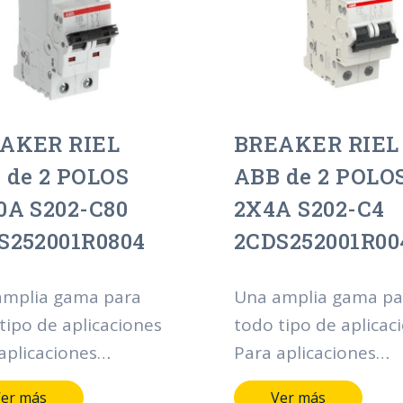
lación. Además, el
instalación. Además,
o y las dimensiones
diseño y las dimens
s dispositivos
de los dispositivos
ten una integración
permiten una integr
cta en instalaciones
perfecta en instalac
AKER RIEL
BREAKER RIEL
istentes.
ya existentes.
 de 2 POLOS
ABB de 2 POLO
0A S202-C80
2X4A S202-C4
S252001R0804
2CDS252001R00
amplia gama para
Una amplia gama pa
tipo de aplicaciones
todo tipo de aplicac
aplicaciones
Para aplicaciones
enciales, comerciales
residenciales, comer
er más
Ver más