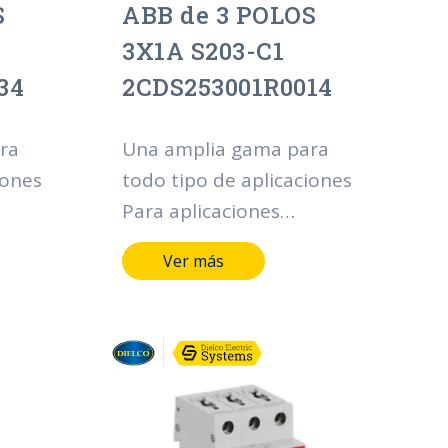
S
ABB de 3 POLOS
3X1A S203-C1
34
2CDS253001R0014
ra
Una amplia gama para
iones
todo tipo de aplicaciones
Para aplicaciones
ciales
residenciales, comerciales
Ver más
ma
e industriales, la gama
act®
System pro M compact®
ofrece multitud de
funcionalidades en
ón,
materia de protección,
la
mando y control de la