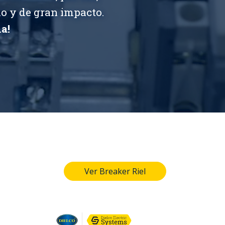
io y de gran impacto.
a!
Ver Breaker Riel