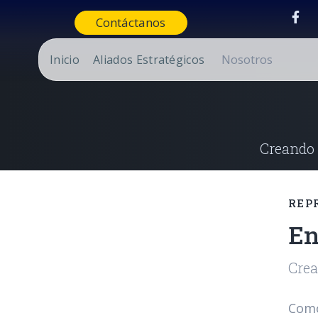
Contáctanos
Nosotros
Inicio
Aliados Estratégicos
Creando 
REP
En
Crea
Como