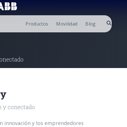
Productos
Movilidad
Blog
conectado
ty
o y conectado
 en innovación y los emprendedores