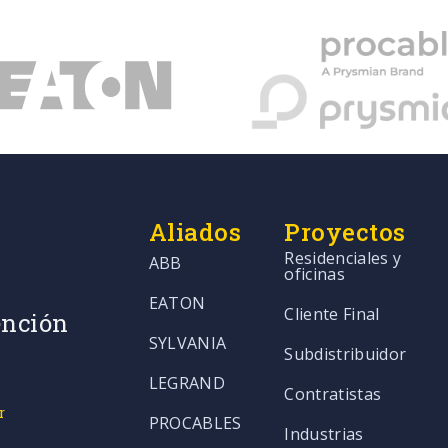
Aliados
Proyectos
Residenciales y
ABB
oficinas
EATON
Cliente Final
ención
SYLVANIA
Subdistribuidor
LEGRAND
Contratistas
r
PROCABLES
Industrias