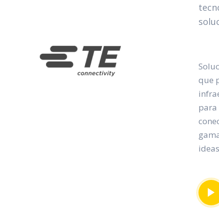
tecn
solu
Soluc
que p
infra
para 
conec
gama 
ideas