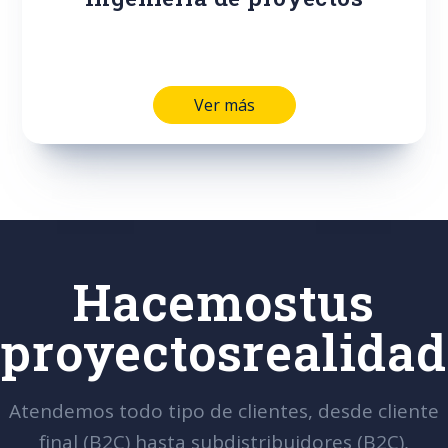
Ver más
Hacemos
tus
proyectos
realidad
Atendemos todo tipo de clientes, desde cliente
final (B2C) hasta subdistribuidores (B2C),