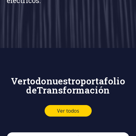
eléctricos.
Ver
todo
nuestro
portafolio
de
Transformación
Ver todos