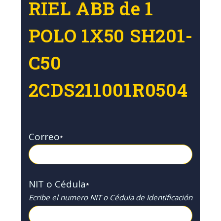
RIEL ABB de 1
POLO 1X50 SH201-
C50
2CDS211001R0504
Correo
*
NIT o Cédula
*
Ecribe el numero NIT o Cédula de Identificación