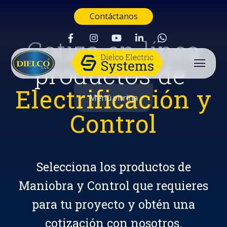
Contáctanos
Cotiza en línea
productos de
Electrificación y
Menú vitrina
Control
Selecciona los productos de
Maniobra y Control que requieres
para tu proyecto y obtén una
Buscar
cotización con nosotros.