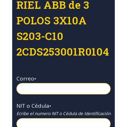
RIEL ABB de 3
POLOS 3X10A
S203-C10
2CDS253001R0104
Correo
*
NIT o Cédula
*
Ecribe el numero NIT o Cédula de Identificación