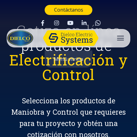
Contáctanos
Cotiza en línea
productos de
Electrificación y
Menú vitrina
Control
Selecciona los productos de
Maniobra y Control que requieres
para tu proyecto y obtén una
Buscar
cotización con nosotros.