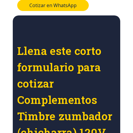
Cotizar en WhatsApp
Llena este corto
formulario para
cotizar
Complementos
Timbre zumbador
(chicharra) 120V