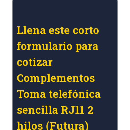
Llena este corto
formulario para
cotizar
Complementos
Toma telefónica
sencilla RJ11 2
hilos (Futura)