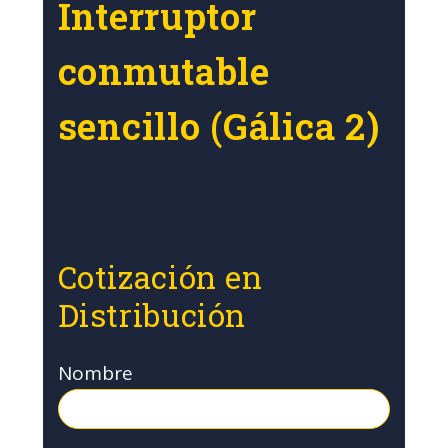
Interruptor
conmutable
sencillo (Gálica 2)
Cotización en
Distribución
Nombre