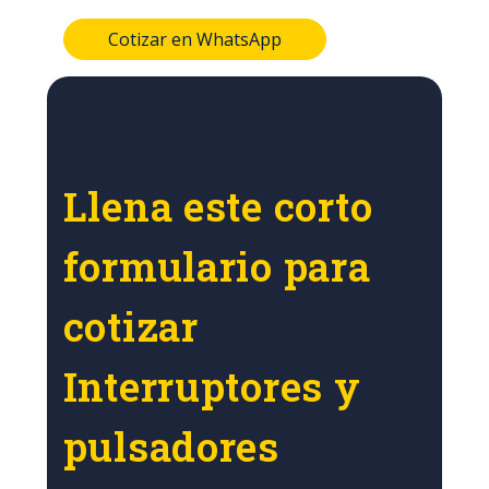
Cotizar en WhatsApp
Llena este corto
formulario para
cotizar
Interruptores y
pulsadores