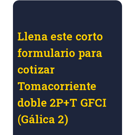
Llena este corto
formulario para
cotizar
Tomacorriente
doble 2P+T GFCI
(Gálica 2)