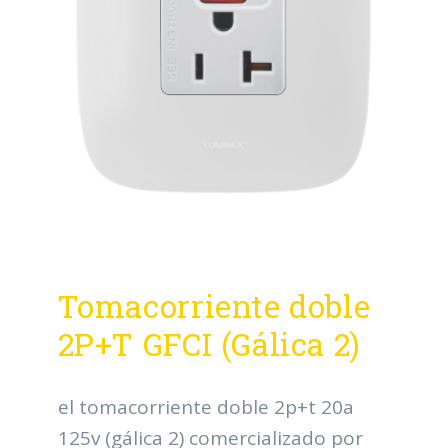
Tomacorriente doble
2P+T GFCI (Gálica 2)
el tomacorriente doble 2p+t 20a
125v (gálica 2) comercializado por