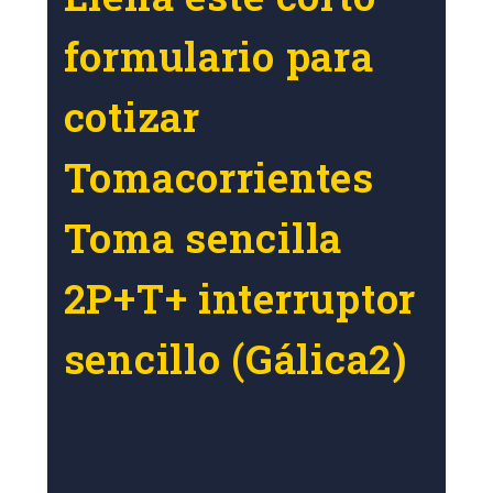
formulario para
cotizar
Tomacorrientes
Toma sencilla
2P+T+ interruptor
sencillo (Gálica2)