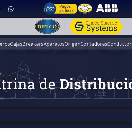
eros
Cajas
Breakers
Aparatos
Origen
Contadores
Conductor
trina de
Distribuci