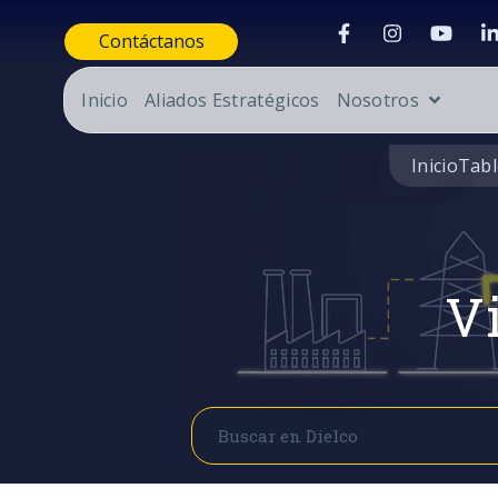
Contáctanos
Inicio
Aliados Estratégicos
Nosotros
Inicio
Tabl
Vi
Buscar