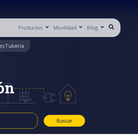
Productos
Movilidad
Blog
es
Tubería
ón
Buscar