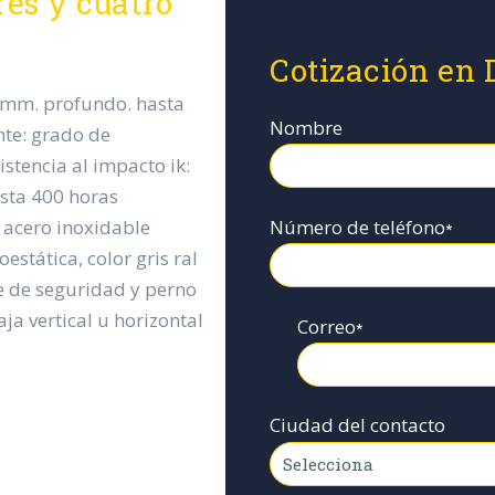
res y cuatro
Cotización en 
 mm. profundo. hasta
Nombre
nte: grado de
istencia al impacto ik:
asta 400 horas
Número de teléfono
y acero inoxidable
*
estática, color gris ral
je de seguridad y perno
ja vertical u horizontal
Correo
*
Ciudad del contacto