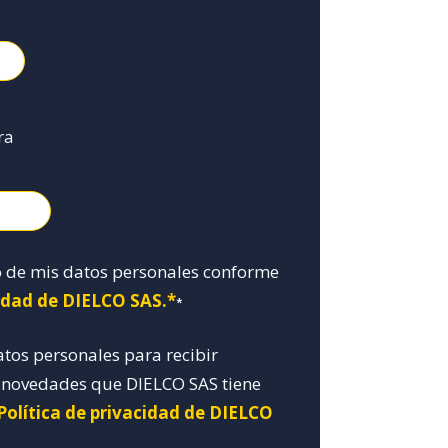
ra
o de mis datos personales conforme
cidad de DIELCO SAS.*
*
atos personales para recibir
y novedades que DIELCO SAS tiene
Política de privacidad de DIELCO