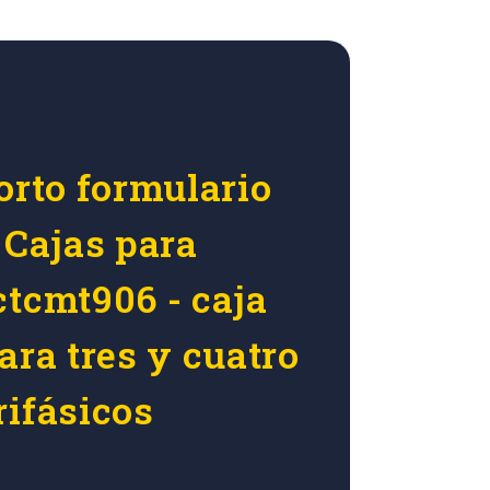
orto formulario
 Cajas para
ctcmt906 - caja
ara tres y cuatro
rifásicos