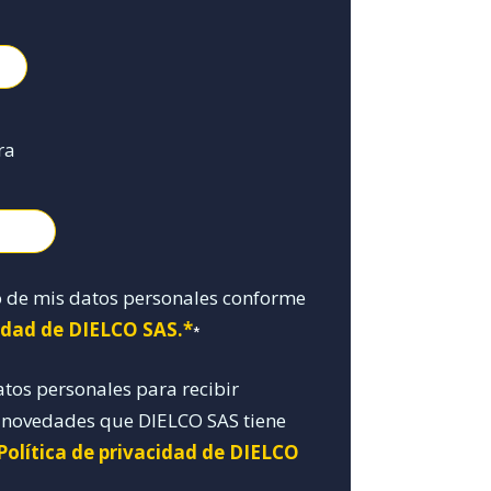
ra
o de mis datos personales conforme
cidad de DIELCO SAS.*
*
atos personales para recibir
y novedades que DIELCO SAS tiene
Política de privacidad de DIELCO