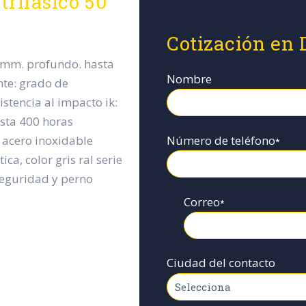
trifásico 50
Cotización en 
 mm. profundo. hasta
Nombre
nte: grado de
istencia al impacto ik:
asta 400 horas
Número de teléfono
y acero inoxidable
*
ca, color gris ral serie
 seguridad y perno
Correo
*
Ciudad del contacto