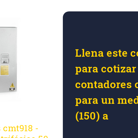
Llena este c
para cotizar
contadores 
para un medi
(150) a
 cmt918 -