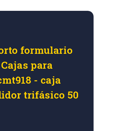
orto formulario
 Cajas para
cmt918 - caja
dor trifásico 50