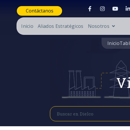
Contáctanos
Inicio
Aliados Estratégicos
Nosotros
Inicio
Tabl
Vi
Buscar