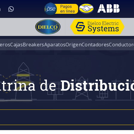
eros
Cajas
Breakers
Aparatos
Origen
Contadores
Conductor
trina de
Distribuci