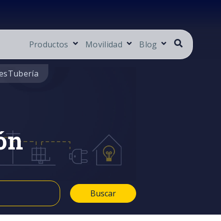
Productos
Movilidad
Blog
es
Tubería
ón
Buscar