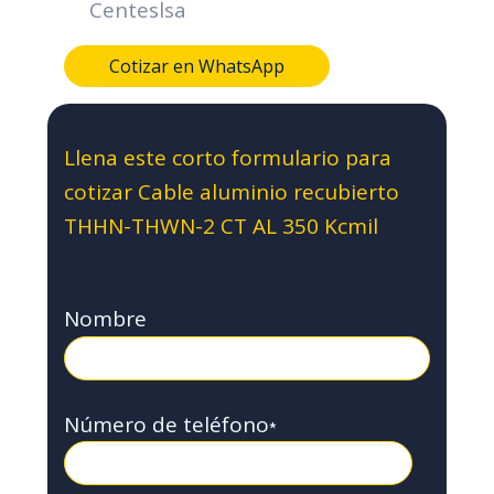
Centeslsa
Cotizar en WhatsApp
Llena este corto formulario para
cotizar Cable aluminio recubierto
THHN-THWN-2 CT AL 350 Kcmil
Nombre
Número de teléfono
*