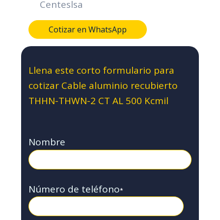
Centeslsa
Cotizar en WhatsApp
Llena este corto formulario para
cotizar Cable aluminio recubierto
THHN-THWN-2 CT AL 500 Kcmil
Nombre
Número de teléfono
*