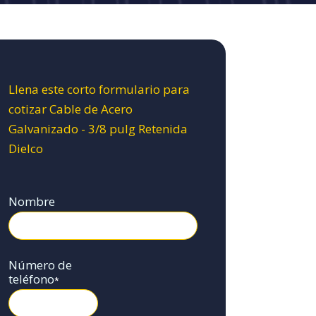
Llena este corto formulario para
cotizar Cable de Acero
Galvanizado - 3/8 pulg Retenida
Dielco
Nombre
Número de
teléfono
*