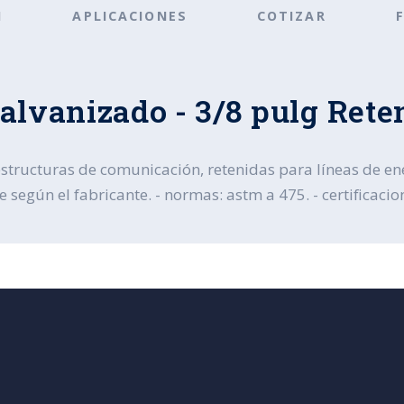
N
APLICACIONES
COTIZAR
alvanizado - 3/8 pulg Rete
estructuras de comunicación, retenidas para líneas de ene
e según el fabricante. - normas: astm a 475. - certificacio