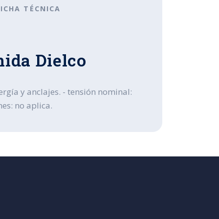
FICHA TÉCNICA
nida Dielco
rgía y anclajes. - tensión nominal:
nes: no aplica.