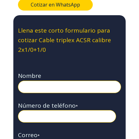
Cotizar en WhatsApp
Llena este corto formulario para
cotizar Cable triplex ACSR calibre
2x1/0+1/0
Nombre
Número de teléfono
*
Correo
*