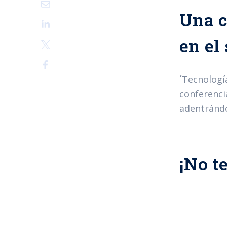
Una c
en el
´Tecnologí
conferencia
adentrándo
¡No t