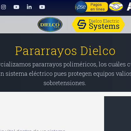
Pararrayos Dielco
cializamos pararrayos poliméricos, los cuáles
un sistema eléctrico pues protegen equipos valio
sobretensiones.