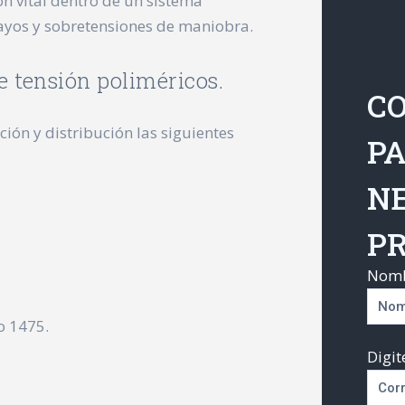
n vital dentro de un sistema
rayos y sobretensiones de maniobra.
 tensión poliméricos.
CO
ión y distribución las siguientes
P
NE
P
Nomb
o 1475.
Digit