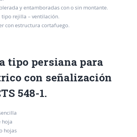
ablerada y entamboradas con o sin montante.
ipo rejilla – ventilación.
er con estructura cortafuego.
a tipo persiana para
trico con señalización
CTS 548-1.
sencilla
e hoja
o hojas