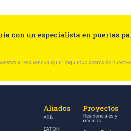
ría con un especialista en puertas pa
estos a resolver cualquier inquietud acerca de nuestro
Aliados
Proyectos
Residenciales y
ABB
oficinas
EATON