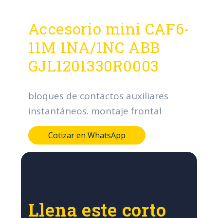
Accesorio mini CAF6-
11M 1NA/1NC ABB
GJL1201330R0003
bloques de contactos auxiliares
instantáneos. montaje frontal
Cotizar en WhatsApp
Llena este corto