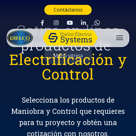
Contáctanos
Cotiza en línea
productos de
Electrificación y
Menú vitrina
Control
Selecciona los productos de
Maniobra y Control que requieres
para tu proyecto y obtén una
Buscar
cotización con nosotros.