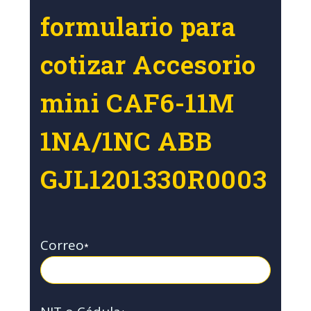
formulario para
cotizar Accesorio
mini CAF6-11M
1NA/1NC ABB
GJL1201330R0003
Correo
*