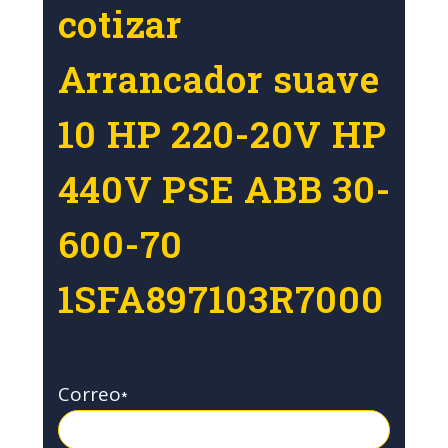
cotizar
Arrancador suave
10 HP 220-20V HP
440V PSE ABB 30-
600-70
1SFA897103R7000
Correo
*