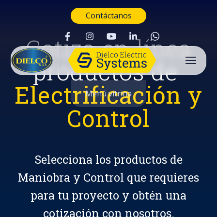
Contáctanos
Cotiza en línea
productos de
Electrificación y
Menú vitrina
Control
Selecciona los productos de
Maniobra y Control que requieres
para tu proyecto y obtén una
Buscar
cotización con nosotros.