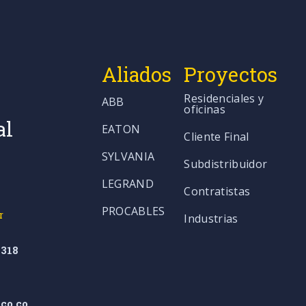
Aliados
Proyectos
Residenciales y
ABB
oficinas
al
EATON
Cliente Final
SYLVANIA
Subdistribuidor
LEGRAND
Contratistas
PROCABLES
r
Industrias
318
co.co