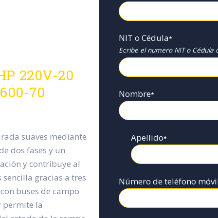
NIT o Cédula
*
Ecribe el numero NIT o Cédula d
 HP 220V-20
600-70
Nombre
*
arada suaves mediante
Apellido
*
de dos fases y un
lación y contribuye al
sencilla gracias a tres
Número de teléfono móvi
 con buses de campo
 permite la