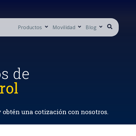
Productos
Movilidad
Blog
os de
rol
y obtén una cotización con nosotros.