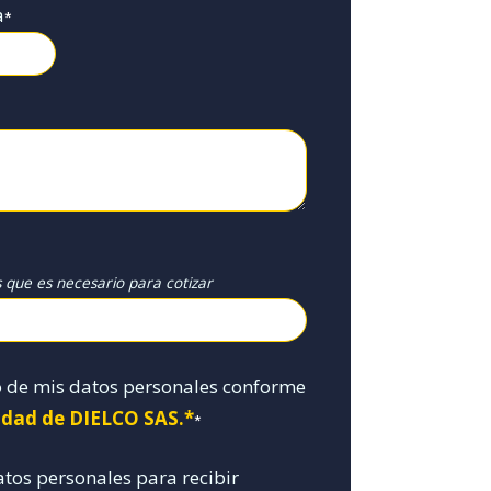
a
*
s que es necesario para cotizar
o de mis datos personales conforme
cidad de DIELCO SAS.*
*
atos personales para recibir