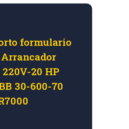
orto formulario
r Arrancador
P 220V-20 HP
BB 30-600-70
R7000