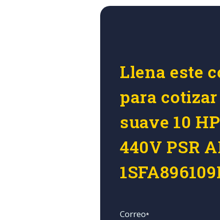
Llena este c
para cotiza
suave 10 H
440V PSR A
1SFA896109
Correo
*