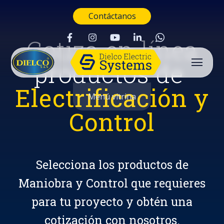
Contáctanos
Cotiza en línea
productos de
Electrificación y
Menú vitrina
Control
Selecciona los productos de
Maniobra y Control que requieres
para tu proyecto y obtén una
Buscar
cotización con nosotros.