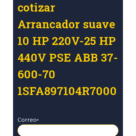
cotizar
Arrancador suave
10 HP 220V-25 HP
440V PSE ABB 37-
600-70
1SFA897104R7000
Correo
*