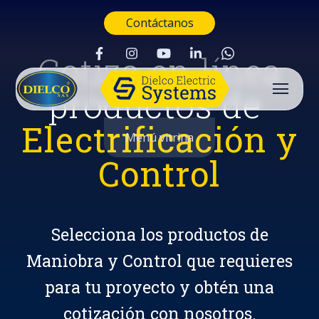
Contáctanos
Cotiza en línea
productos de
Electrificación y
Menú vitrina
Control
Selecciona los productos de
Maniobra y Control que requieres
para tu proyecto y obtén una
Buscar
cotización con nosotros.