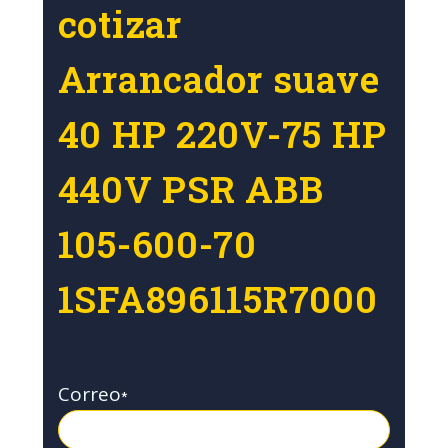
cotizar
Arrancador suave
40 HP 220V-75 HP
440V PSR ABB
105-600-70
1SFA896115R7000
Correo
*