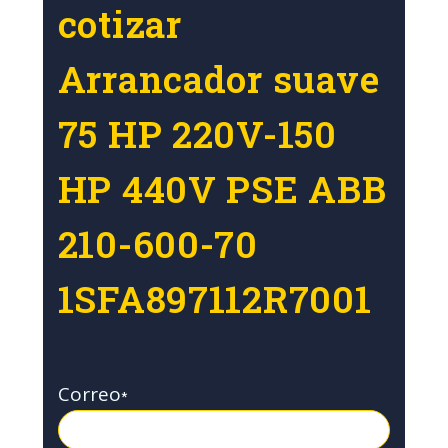
cotizar
Arrancador suave
75 HP 220V-150
HP 440V PSE ABB
210-600-70
1SFA897112R7001
Correo
*