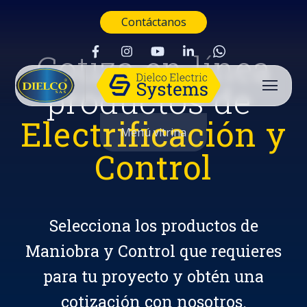
Contáctanos
Cotiza en línea
productos de
Electrificación y
Menú vitrina
Control
Selecciona los productos de
Maniobra y Control que requieres
para tu proyecto y obtén una
Buscar
cotización con nosotros.