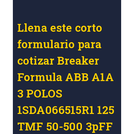
Llena este corto
formulario para
cotizar Breaker
Formula ABB A1A
3 POLOS
1SDA066515R1 125
TMF 50-500 3pFF