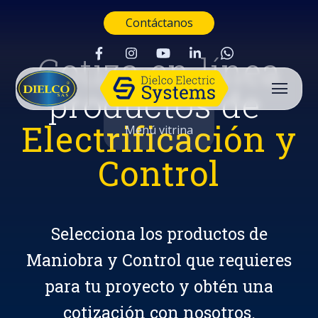
Contáctanos
Cotiza en línea
productos de
Electrificación y
Menú vitrina
Control
Selecciona los productos de
Maniobra y Control que requieres
para tu proyecto y obtén una
Buscar
cotización con nosotros.