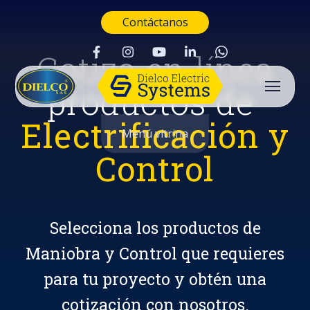
Contáctanos
Cotiza en línea
productos de
Electrificación y
Menú vitrina
Control
Selecciona los productos de
Maniobra y Control que requieres
para tu proyecto y obtén una
Buscar
cotización con nosotros.