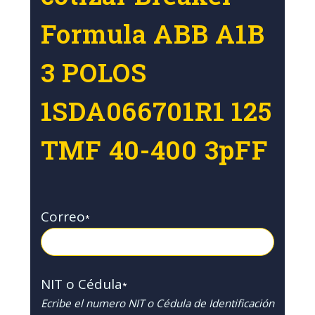
Formula ABB A1B
3 POLOS
1SDA066701R1 125
TMF 40-400 3pFF
Correo
*
NIT o Cédula
*
Ecribe el numero NIT o Cédula de Identificación