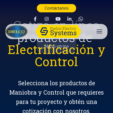
Contáctanos
Cotiza en línea
productos de
Electrificación y
Menú vitrina
Control
Selecciona los productos de
Maniobra y Control que requieres
para tu proyecto y obtén una
Buscar
cotización con nosotros.