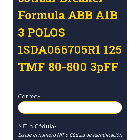
Formula ABB A1B
3 POLOS
1SDA066705R1 125
TMF 80-800 3pFF
Correo
*
NIT o Cédula
*
Ecribe el numero NIT o Cédula de Identificación